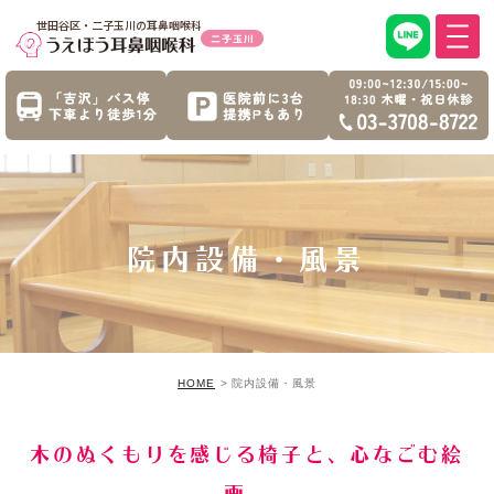
世田谷区・二子玉川の耳鼻咽喉科
院内設備・風景
HOME
院内設備・風景
木のぬくもりを感じる椅子と、心なごむ絵
画。