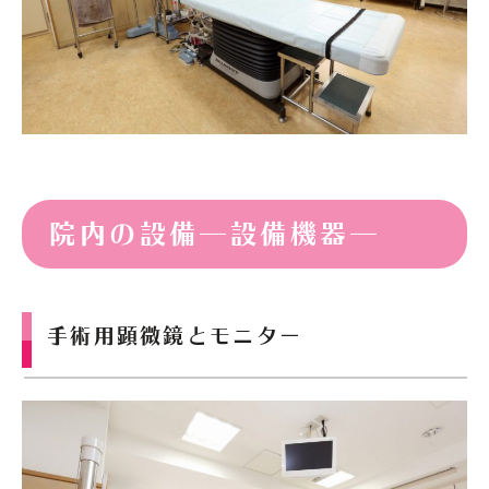
院内の設備―設備機器―
手術用顕微鏡とモニター